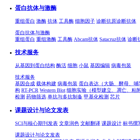
蛋白抗体与激酶
重组蛋白
激酶
抗体
工具酶
细胞因子
诊断抗原
诊断抗体
蛋白抗体与激酶
重组蛋白
重组激酶
工具酶
Abcam抗体
Satacruz抗体
诊断
技术服务
从基因到蛋白结构
酶活
细胞
小鼠
基因编辑
病毒包装
技术服务
基因合成
载体构建
病毒包装
蛋白表达（大肠、酵母、哺
构
RT-PCR
Western Blot
细胞实验（模型建立、凋亡、粘
检测
药物筛选
单抗与多抗制备
甲基化检测
芯片
课题设计与论文发表
SCI与核心期刊发表
文章润色
文献翻译
课题设计
标书撰
课题设计与论文发表