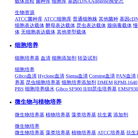
载体质粒
菌种库
细胞库
基因cDNA
Addgene
感受态
生物资源
ATCC菌种库
ATCC细胞库
普通细胞株
其他菌种
基因cD
细胞表达载体
酵母表达载体
昆虫表达载体
腺病毒载体
慢
体
无细胞表达载体
其他类型载体
细胞培养
细胞培养基
血清
细胞添加剂
转染试剂
细胞培养
Gibco血清
Hyclone血清
Sigma血清
Corning血清
PAN血清
养基
昆虫细胞培养基
细胞培养添加剂
DMEM
RPMI-1640
PBS
细胞培养级水
Gibco SF900 II/III昆虫培养基
EMSF9
微生物与植物培养
微生物培养基
植物培养基
藻类培养基
抗生素
添加剂
微生物培养
微生物培养基
藻类培养基
植物培养基
ATCC培养基
抗生