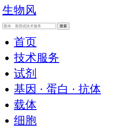
生物风
首页
技术服务
试剂
基因 · 蛋白 · 抗体
载体
细胞