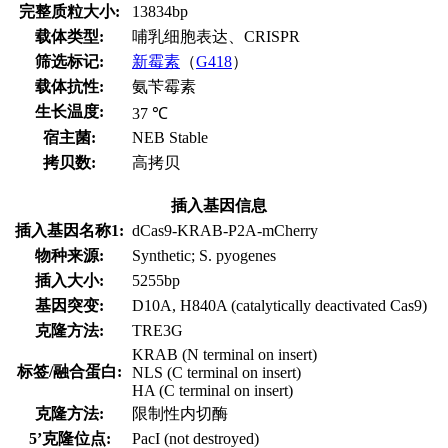
完整质粒大小:
13834bp
载体类型:
哺乳细胞表达、CRISPR
筛选标记:
新霉素
（
G418
）
载体抗性:
氨苄霉素
生长温度:
37 ℃
宿主菌:
NEB Stable
拷贝数:
高拷贝
插入基因信息
插入基因名称1:
dCas9-KRAB-P2A-mCherry
物种来源:
Synthetic; S. pyogenes
插入大小:
5255bp
基因突变:
D10A, H840A (catalytically deactivated Cas9)
克隆方法:
TRE3G
KRAB (N terminal on insert)
标签/融合蛋白:
NLS (C terminal on insert)
HA (C terminal on insert)
克隆方法:
限制性内切酶
5’克隆位点:
PacI (not destroyed)