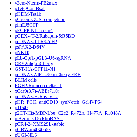
v3em-Nterm-PE2max
pTetQCas-BsaI
pHDM-Tat1b
pGreen_GUS_competitor
pimEJ5GFP
pEGFP-N1-Tspan4
pGEX-4T-2/Rabaptin-5:R5BD
pcDNA3-TLR9-YFP
psPAX2-D64V
pNK10
pLb-Cpf1-pGL3-U6-sgRNA
CRY2olig-mCherry
GST-HA-GFP11-N1
pcDNA3 AIF 1-90 mCherry FRB
BLIM cells
EGFP-Rubicon deltaCT
xCas9(3.7)-ABE(7.10)
pcDNA3-H-Ras_V12
pHR_PGK_antiCD19_synNotch_Gal4VP64
pT040
p2CT-His-MBP-Lbu_C2c2_R472A_H477A_R1048A
mAzurite-16xRhoBAST
pCR4-24XMS2SL-stable
pGBW-m4046663
pUGI-NLS