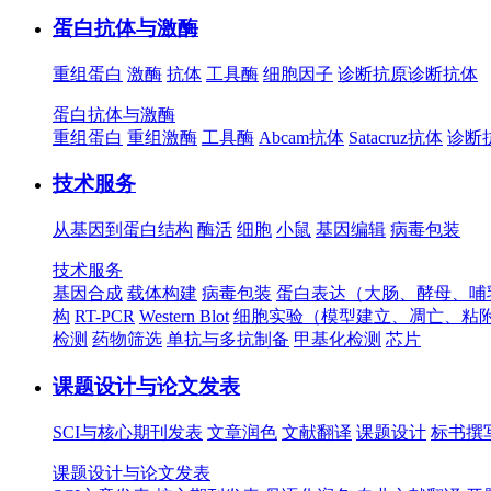
蛋白抗体与激酶
重组蛋白
激酶
抗体
工具酶
细胞因子
诊断抗原
诊断抗体
蛋白抗体与激酶
重组蛋白
重组激酶
工具酶
Abcam抗体
Satacruz抗体
诊断
技术服务
从基因到蛋白结构
酶活
细胞
小鼠
基因编辑
病毒包装
技术服务
基因合成
载体构建
病毒包装
蛋白表达（大肠、酵母、哺
构
RT-PCR
Western Blot
细胞实验（模型建立、凋亡、粘
检测
药物筛选
单抗与多抗制备
甲基化检测
芯片
课题设计与论文发表
SCI与核心期刊发表
文章润色
文献翻译
课题设计
标书撰
课题设计与论文发表