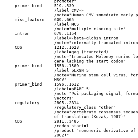
                     promoter"

     primer_bind     519..539

                     /label=CMV-F

                     /note="Human CMV immediate early p
     misc_feature    609..665

                     /label=MCS

                     /note="multiple cloning site"

     intron          679..1154

                     /label=-beta-globin intron

                     /note="internally truncated intron
     CDS             1212..1628

                     /label=gag (truncated)

                     /note="truncated Moloney murine le
                     gene lacking the start codon"

     primer_bind     1558..1580

                     /label=pLXSN 5'

                     /note="Murine stem cell virus, for
                     MSCV"

     primer_bind     1596..1612

                     /label=pBABE 5'

                     /note="Psi packaging signal, forwa
                     vectors"

     regulatory      2805..2814

                     /regulatory_class="other"

                     /note="vertebrate consensus sequen
                     of translation (Kozak, 1987)"

     CDS             2811..3485

                     /codon_start=1

                     /product="monomeric derivative of 
                     2002)"
