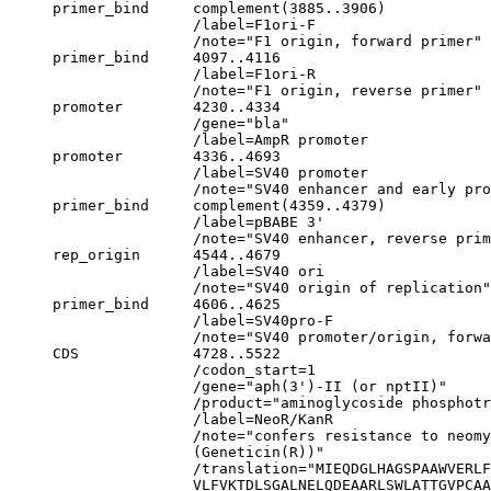
     primer_bind     complement(3885..3906)

                     /label=F1ori-F

                     /note="F1 origin, forward primer"

     primer_bind     4097..4116

                     /label=F1ori-R

                     /note="F1 origin, reverse primer"

     promoter        4230..4334

                     /gene="bla"

                     /label=AmpR promoter

     promoter        4336..4693

                     /label=SV40 promoter

                     /note="SV40 enhancer and early pro
     primer_bind     complement(4359..4379)

                     /label=pBABE 3'

                     /note="SV40 enhancer, reverse prim
     rep_origin      4544..4679

                     /label=SV40 ori

                     /note="SV40 origin of replication"

     primer_bind     4606..4625

                     /label=SV40pro-F

                     /note="SV40 promoter/origin, forwa
     CDS             4728..5522

                     /codon_start=1

                     /gene="aph(3')-II (or nptII)"

                     /product="aminoglycoside phosphotr
                     /label=NeoR/KanR

                     /note="confers resistance to neom