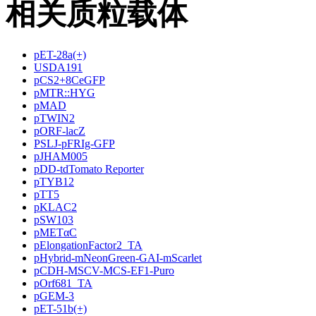
相关质粒载体
pET-28a(+)
USDA191
pCS2+8CeGFP
pMTR::HYG
pMAD
pTWIN2
pORF-lacZ
PSLJ-pFRIg-GFP
pJHAM005
pDD-tdTomato Reporter
pTYB12
pTT5
pKLAC2
pSW103
pMETαC
pElongationFactor2_TA
pHybrid-mNeonGreen-GAI-mScarlet
pCDH-MSCV-MCS-EF1-Puro
pOrf681_TA
pGEM-3
pET-51b(+)