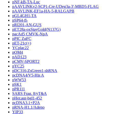
pNF-kB-TA-Luc
pAAVLINKv2-SCP1-Cre-UDeg3a-3'-MBD5-FLAG
pAAVLINK-EF1a-HA-5-RALGAPB
pGL4GH1-TA
pSP64-fl-
pRI201-AN-GUS
pET28a-oxStayGold(N137G)
pacAd5 CMVK-NpA
pPIC ZαFC
pET-21c(+)
YCplac22
pOM4
pAD123
pCMV-SPORT2
pYC25
pDC316-ZsGreen1-shRNA
pcDNA4/V5-His A
pWW53
pSK1
pPR111
SARS Frag. 8/yT&A
pHer.aur-bgl1-452
pcDNA3.1+P2A
pRNA-H1.1/Adeno
YIP33