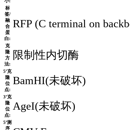
小:
标
签/
RFP (C terminal on backb
融
合
蛋
白:
克
限制性内切酶
隆
方
法:
5’克
BamHI(未破坏)
隆
位
点:
3’克
AgeI(未破坏)
隆
位
点:
5’测
序