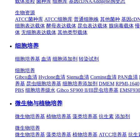
载体质粒
菌种库
细胞库
基因cDNA
Addgene
感受态
生物资源
ATCC菌种库
ATCC细胞库
普通细胞株
其他菌种
基因cD
细胞表达载体
酵母表达载体
昆虫表达载体
腺病毒载体
慢
体
无细胞表达载体
其他类型载体
细胞培养
细胞培养基
血清
细胞添加剂
转染试剂
细胞培养
Gibco血清
Hyclone血清
Sigma血清
Corning血清
PAN血清
养基
昆虫细胞培养基
细胞培养添加剂
DMEM
RPMI-1640
PBS
细胞培养级水
Gibco SF900 II/III昆虫培养基
EMSF9
微生物与植物培养
微生物培养基
植物培养基
藻类培养基
抗生素
添加剂
微生物培养
微生物培养基
藻类培养基
植物培养基
ATCC培养基
抗生