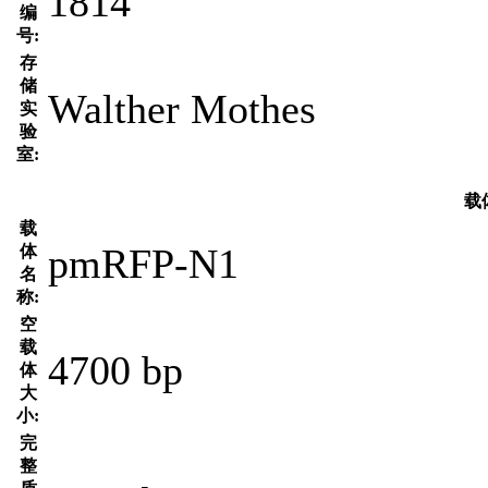
1814
编
号:
存
储
Walther Mothes
实
验
室:
载
载
pmRFP-N1
体
名
称:
空
载
4700 bp
体
大
小:
完
整