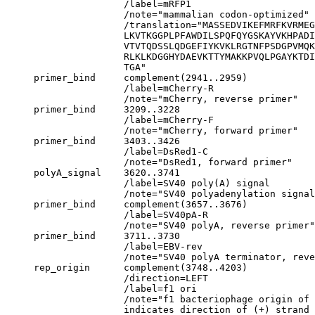
                     /label=mRFP1

                     /note="mammalian codon-optimized"

                     /translation="MASSEDVIKEFMRFKVRMEG
                     LKVTKGGPLPFAWDILSPQFQYGSKAYVKHPADI
                     VTVTQDSSLQDGEFIYKVKLRGTNFPSDGPVMQK
                     RLKLKDGGHYDAEVKTTYMAKKPVQLPGAYKTDI
                     TGA"

     primer_bind     complement(2941..2959)

                     /label=mCherry-R

                     /note="mCherry, reverse primer"

     primer_bind     3209..3228

                     /label=mCherry-F

                     /note="mCherry, forward primer"

     primer_bind     3403..3426

                     /label=DsRed1-C

                     /note="DsRed1, forward primer"

     polyA_signal    3620..3741

                     /label=SV40 poly(A) signal

                     /note="SV40 polyadenylation signal
     primer_bind     complement(3657..3676)

                     /label=SV40pA-R

                     /note="SV40 polyA, reverse primer"

     primer_bind     3711..3730

                     /label=EBV-rev

                     /note="SV40 polyA terminator, reve
     rep_origin      complement(3748..4203)

                     /direction=LEFT

                     /label=f1 ori

                     /note="f1 bacteriophage origin of 
                     indicates direction of (+) strand 