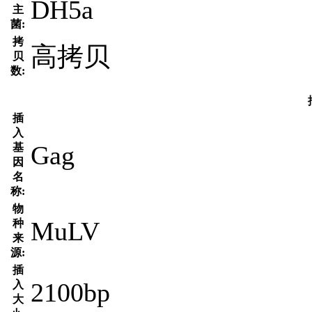
DH5a
主
菌:
拷
高拷贝
贝
数:
插
入
Gag
基
因
名
称:
物
MuLV
种
来
源:
插
2100bp
入
大