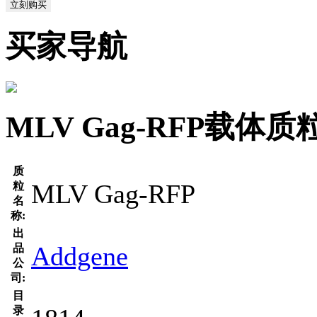
立刻购买
买家导航
MLV Gag-RFP载体
质
MLV Gag-RFP
粒
名
称:
出
Addgene
品
公
司:
目
录