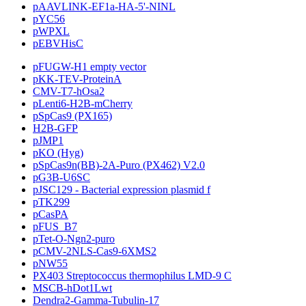
pAAVLINK-EF1a-HA-5'-NINL
pYC56
pWPXL
pEBVHisC
pFUGW-H1 empty vector
pKK-TEV-ProteinA
CMV-T7-hOsa2
pLenti6-H2B-mCherry
pSpCas9 (PX165)
H2B-GFP
pJMP1
pKO (Hyg)
pSpCas9n(BB)-2A-Puro (PX462) V2.0
pG3B-U6SC
pJSC129 - Bacterial expression plasmid f
pTK299
pCasPA
pFUS_B7
pTet-O-Ngn2-puro
pCMV-2NLS-Cas9-6XMS2
pNW55
PX403 Streptococcus thermophilus LMD-9 C
MSCB-hDot1Lwt
Dendra2-Gamma-Tubulin-17