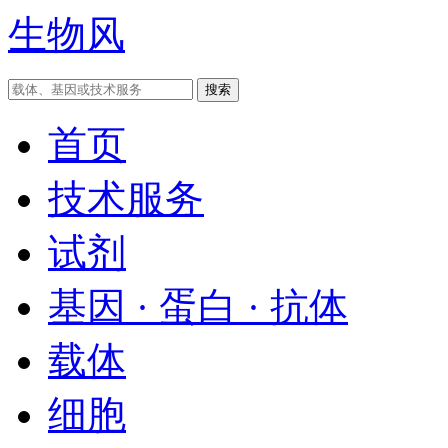
生物风
首页
技术服务
试剂
基因 · 蛋白 · 抗体
载体
细胞