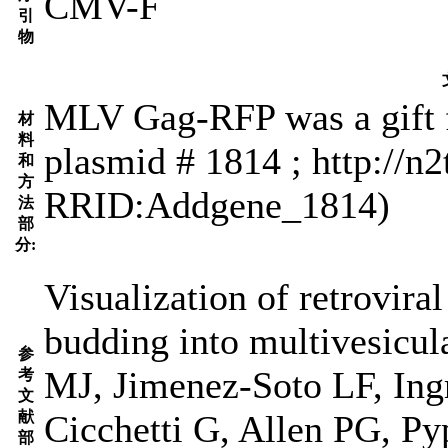
CMV-F
引
物
MLV Gag-RFP was a gift 
材
料
plasmid # 1814 ; http://n2
和
方
RRID:Addgene_1814)
法
部
分:
Visualization of retroviral
budding into multivesicu
参
MJ, Jimenez-Soto LF, In
考
文
献
Cicchetti G, Allen PG, P
部