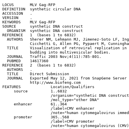
LOCUS       MLV Gag-RFP

DEFINITION  synthetic circular DNA

ACCESSION   .

VERSION     .

KEYWORDS    MLV Gag-RFP

SOURCE      synthetic DNA construct

  ORGANISM  synthetic DNA construct

REFERENCE   1  (bases 1 to 6832)

  AUTHORS   Sherer NM, Lehmann MJ, Jimenez-Soto LF, Ing
            Cicchetti G, Allen PG, Pypaert M, Cunningha
  TITLE     Visualization of retroviral replication in 
            budding into multivesicular bodies.

  JOURNAL   Traffic 2003 Nov;4(11):785-801.

  PUBMED    14617360

REFERENCE   2  (bases 1 to 6832)

  AUTHORS   .

  TITLE     Direct Submission

  JOURNAL   Exported May 12, 2021 from SnapGene Server 
            http://www.biofeng.com

FEATURES             Location/Qualifiers

     source          1..6832

                     /organism="synthetic DNA construct
                     /mol_type="other DNA"

     enhancer        61..364

                     /label=CMV enhancer

                     /note="human cytomegalovirus immed
     promoter        365..568

                     /label=CMV promoter

                     /note="human cytomegalovirus (CMV)