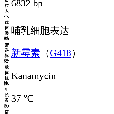
6832 bp
质
粒
大
小:
载
哺乳细胞表达
体
类
型:
筛
新霉素
（
G418
）
选
标
记:
载
Kanamycin
体
抗
性:
生
长
37 ℃
温
度:
宿