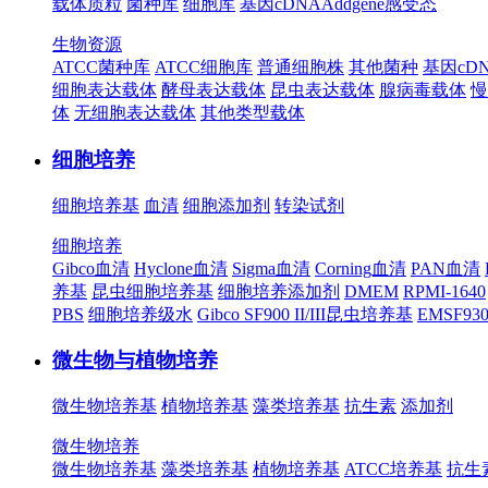
载体质粒
菌种库
细胞库
基因cDNA
Addgene
感受态
生物资源
ATCC菌种库
ATCC细胞库
普通细胞株
其他菌种
基因cD
细胞表达载体
酵母表达载体
昆虫表达载体
腺病毒载体
慢
体
无细胞表达载体
其他类型载体
细胞培养
细胞培养基
血清
细胞添加剂
转染试剂
细胞培养
Gibco血清
Hyclone血清
Sigma血清
Corning血清
PAN血清
养基
昆虫细胞培养基
细胞培养添加剂
DMEM
RPMI-1640
PBS
细胞培养级水
Gibco SF900 II/III昆虫培养基
EMSF9
微生物与植物培养
微生物培养基
植物培养基
藻类培养基
抗生素
添加剂
微生物培养
微生物培养基
藻类培养基
植物培养基
ATCC培养基
抗生