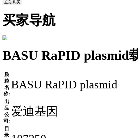
立刻购买
买家导航
BASU RaPID plas
质
BASU RaPID plasmid
粒
名
称:
出
爱迪基因
品
公
司:
目
录