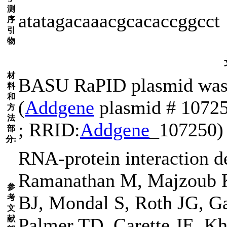
测
atatagacaaacgcacaccggcct
序
引
物
材
BASU RaPID plasmid was a
料
和
(
Addgene
plasmid # 107250
方
法
; RRID:
Addgene
_107250)
部
分:
RNA-protein interaction det
Ramanathan M, Majzoub K
参
BJ, Mondal S, Roth JG, Ga
考
文
献
Palmer TD, Carette JE, K