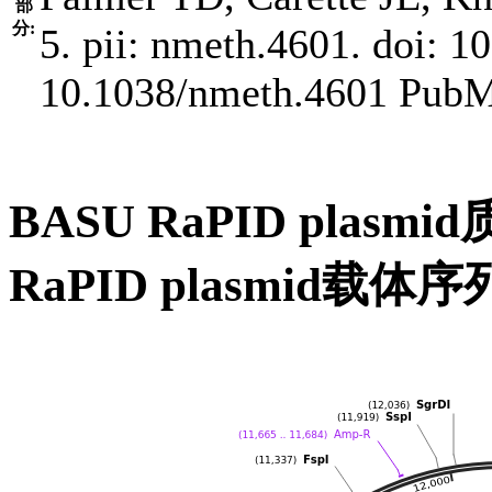
部
分:
5. pii: nmeth.4601. doi: 
10.1038/nmeth.4601 Pub
BASU RaPID pla
RaPID plasmid