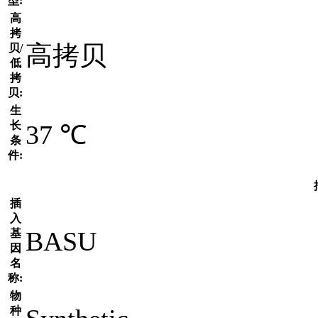
型:
高
拷
高拷贝
贝/
低
拷
贝:
生
长
37 ℃
条
件:
插
入
BASU
基
因
名
称:
物
种