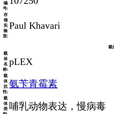
107250
编
号:
存
储
Paul Khavari
实
验
室:
载
载
pLEX
体
名
称:
载
氨苄青霉素
体
抗
性:
载
哺乳动物表达，慢病毒
体
类