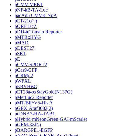
pCMV-MEK1
pNF-kB-TA-Luc
pacAd5 CMVK-NpA
pET-21c(+)
pORF-lacZ
pDD-tdTomato Reporter
pMTR::HYG
pMAD
pDEST27
pSK1
pE
pCMV-SPORT2
pCas9-GFP
pCRMj-2
pWPXL
pEBVHisC
pET28a-oxStayGold(N137G)
pMetLuc2-Reporter
pMT/BiP/V5-His A
pGEX-Araf3082(2)
pcDNA3-HA-TAB1
pHybrid-mNeonGreen-GAI-mScarlet
pGEM-3Zf(-)
pBARGPE1-EGFP
pAAV-hSyn-GRAB_Ado1.0mut