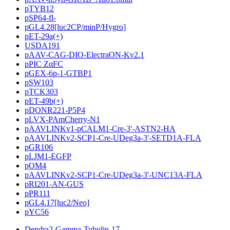
pTYB12
pSP64-fl-
pGL4.28[luc2CP/minP/Hygro]
pET-29a(+)
USDA191
pAAV-CAG-DIO-ElectraON-Kv2.1
pPIC ZαFC
pGEX-6p-1-GTBP1
pSW103
pTCK303
pET-49b(+)
pDONR221-P5P4
pLVX-PAmCherry-N1
pAAVLINKv1-pCALM1-Cre-3'-ASTN2-HA
pAAVLINKv2-SCP1-Cre-UDeg3a-3'-SETD1A-FLA
pGR106
pLJM1-EGFP
pOM4
pAAVLINKv2-SCP1-Cre-UDeg3a-3'-UNC13A-FLA
pRI201-AN-GUS
pPR111
pGL4.17[luc2/Neo]
pYC56
Dendra2-Gamma-Tubulin-17