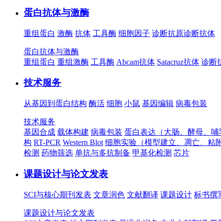
蛋白抗体与激酶
重组蛋白
激酶
抗体
工具酶
细胞因子
诊断抗原
诊断抗体
蛋白抗体与激酶
重组蛋白
重组激酶
工具酶
Abcam抗体
Satacruz抗体
诊断
技术服务
从基因到蛋白结构
酶活
细胞
小鼠
基因编辑
病毒包装
技术服务
基因合成
载体构建
病毒包装
蛋白表达（大肠、酵母、哺
构
RT-PCR
Western Blot
细胞实验（模型建立、凋亡、粘
检测
药物筛选
单抗与多抗制备
甲基化检测
芯片
课题设计与论文发表
SCI与核心期刊发表
文章润色
文献翻译
课题设计
标书撰
课题设计与论文发表