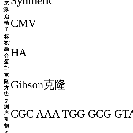
Synthetic
来
源:
启
CMV
动
子
标
签/
HA
融
合
蛋
白:
克
Gibson克隆
隆
方
法:
5'
测
CGC AAA TGG GCG GT
序
引
物
3'