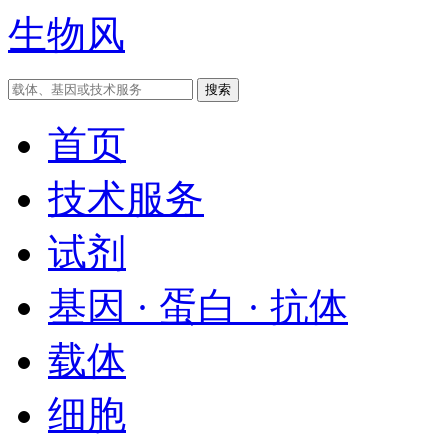
生物风
首页
技术服务
试剂
基因 · 蛋白 · 抗体
载体
细胞