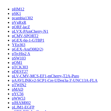
pHM12
pSK1
pcambia1302
pVgRxR
pORF-lacZ
pLVX-PAmCherry-N1
pCMV-SPORT2
pGEX-6p-1-GTBP1
YEp363
pGEX-Araf3082(2)
pTrcHis2 A
pSW103
pOM1
pTCK303
pDEST27
pLV-CMV-MCS-EF1-mCherry-T2A-Puro
pAAVLINKv2-SCP1-Cre-UDeg3a-3'-UNC13A-FLA
pTWIN2
pMAD
pYC56
pWW53
pJHAM002
pLJM1-EGFP