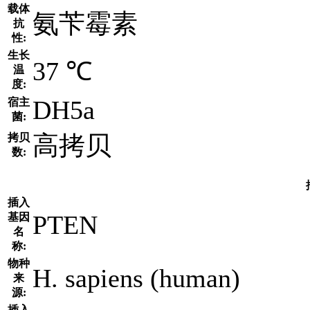
载体
氨苄霉素
抗
性:
生长
37 ℃
温
度:
DH5a
宿主
菌:
高拷贝
拷贝
数:
插入
PTEN
基因
名
称:
物种
H. sapiens (human)
来
源:
插入