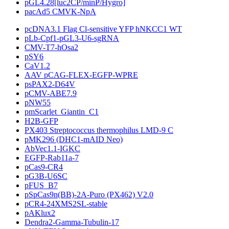
pGL4.28[luc2CP/minP/Hygro]
pacAd5 CMVK-NpA
pcDNA3.1 Flag Cl-sensitive YFP hNKCC1 WT
pLb-Cpf1-pGL3-U6-sgRNA
CMV-T7-hOsa2
pSY6
CaV1.2
AAV pCAG-FLEX-EGFP-WPRE
psPAX2-D64V
pCMV-ABE7.9
pNW55
pmScarlet_Giantin_C1
H2B-GFP
PX403 Streptococcus thermophilus LMD-9 C
pMK296 (DHC1-mAID Neo)
AbVec1.1-IGKC
EGFP-Rab11a-7
pCas9-CR4
pG3B-U6SC
pFUS_B7
pSpCas9n(BB)-2A-Puro (PX462) V2.0
pCR4-24XMS2SL-stable
pAKlux2
Dendra2-Gamma-Tubulin-17