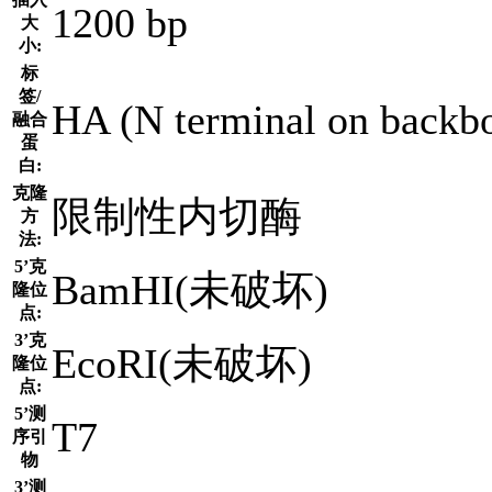
1200 bp
大
小:
标
签/
HA (N terminal on backb
融合
蛋
白:
克隆
限制性内切酶
方
法:
5’克
BamHI(未破坏)
隆位
点:
3’克
EcoRI(未破坏)
隆位
点:
5’测
T7
序引
物
3’测