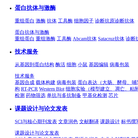
蛋白抗体与激酶
重组蛋白
激酶
抗体
工具酶
细胞因子
诊断抗原
诊断抗体
蛋白抗体与激酶
重组蛋白
重组激酶
工具酶
Abcam抗体
Satacruz抗体
诊断
技术服务
从基因到蛋白结构
酶活
细胞
小鼠
基因编辑
病毒包装
技术服务
基因合成
载体构建
病毒包装
蛋白表达（大肠、酵母、哺
构
RT-PCR
Western Blot
细胞实验（模型建立、凋亡、粘
检测
药物筛选
单抗与多抗制备
甲基化检测
芯片
课题设计与论文发表
SCI与核心期刊发表
文章润色
文献翻译
课题设计
标书撰
课题设计与论文发表