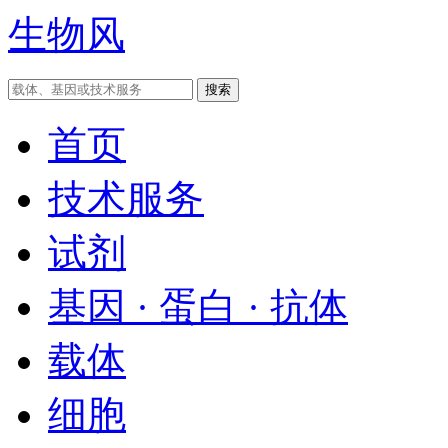
生物风
首页
技术服务
试剂
基因 · 蛋白 · 抗体
载体
细胞