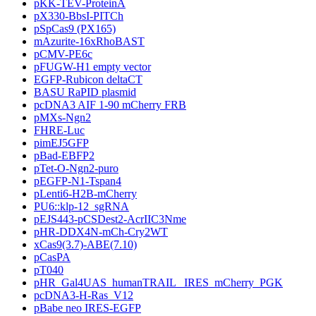
pKK-TEV-ProteinA
pX330-BbsI-PITCh
pSpCas9 (PX165)
mAzurite-16xRhoBAST
pCMV-PE6c
pFUGW-H1 empty vector
EGFP-Rubicon deltaCT
BASU RaPID plasmid
pcDNA3 AIF 1-90 mCherry FRB
pMXs-Ngn2
FHRE-Luc
pimEJ5GFP
pBad-EBFP2
pTet-O-Ngn2-puro
pEGFP-N1-Tspan4
pLenti6-H2B-mCherry
PU6::klp-12_sgRNA
pEJS443-pCSDest2-AcrIIC3Nme
pHR-DDX4N-mCh-Cry2WT
xCas9(3.7)-ABE(7.10)
pCasPA
pT040
pHR_Gal4UAS_humanTRAIL _IRES_mCherry_PGK
pcDNA3-H-Ras_V12
pBabe neo IRES-EGFP