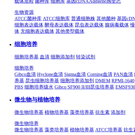
载体质粒
菌种库
细胞库
基因cDNA
Addgene
感受态
生物资源
ATCC菌种库
ATCC细胞库
普通细胞株
其他菌种
基因cD
细胞表达载体
酵母表达载体
昆虫表达载体
腺病毒载体
慢
体
无细胞表达载体
其他类型载体
细胞培养
细胞培养基
血清
细胞添加剂
转染试剂
细胞培养
Gibco血清
Hyclone血清
Sigma血清
Corning血清
PAN血清
养基
昆虫细胞培养基
细胞培养添加剂
DMEM
RPMI-1640
PBS
细胞培养级水
Gibco SF900 II/III昆虫培养基
EMSF9
微生物与植物培养
微生物培养基
植物培养基
藻类培养基
抗生素
添加剂
微生物培养
微生物培养基
藻类培养基
植物培养基
ATCC培养基
抗生