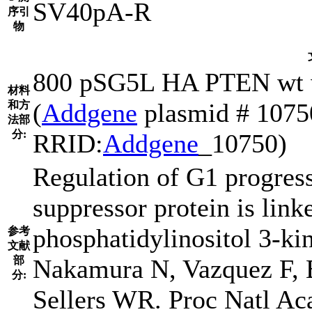
SV40pA-R
序引
物
800 pSG5L HA PTEN wt wa
材料
(
Addgene
plasmid # 10750
和方
法部
分:
RRID:
Addgene
_10750)
Regulation of G1 progres
suppressor protein is linke
phosphatidylinositol 3-k
参考
文献
部
Nakamura N, Vazquez F, B
分:
Sellers WR. Proc Natl Ac