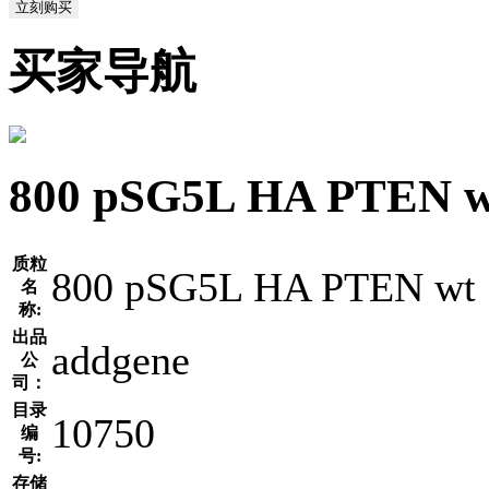
立刻购买
买家导航
800 pSG5L HA PT
质粒
800 pSG5L HA PTEN wt
名
称:
出品
addgene
公
司：
目录
10750
编
号:
存储