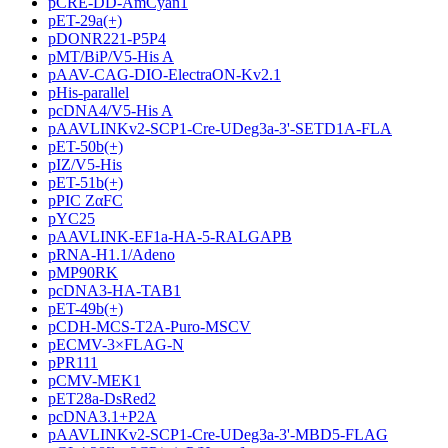
pCRE-DD-AmCyan1
pET-29a(+)
pDONR221-P5P4
pMT/BiP/V5-His A
pAAV-CAG-DIO-ElectraON-Kv2.1
pHis-parallel
pcDNA4/V5-His A
pAAVLINKv2-SCP1-Cre-UDeg3a-3'-SETD1A-FLA
pET-50b(+)
pIZ/V5-His
pET-51b(+)
pPIC ZαFC
pYC25
pAAVLINK-EF1a-HA-5-RALGAPB
pRNA-H1.1/Adeno
pMP90RK
pcDNA3-HA-TAB1
pET-49b(+)
pCDH-MCS-T2A-Puro-MSCV
pECMV-3×FLAG-N
pPR111
pCMV-MEK1
pET28a-DsRed2
pcDNA3.1+P2A
pAAVLINKv2-SCP1-Cre-UDeg3a-3'-MBD5-FLAG