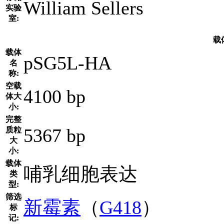
William Sellers
实验
室:
载
载体
pSG5L-HA
名
称:
空载
4100 bp
体大
小:
完整
5367 bp
质粒
大
小:
载体
哺乳细胞表达
类
型:
筛选
新霉素
（
G418
）
标
记: