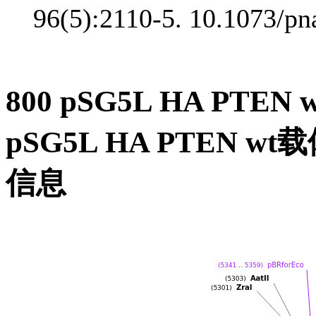
96(5):2110-5. 10.1073/p
800 pSG5L HA PT
pSG5L HA PTEN
信息